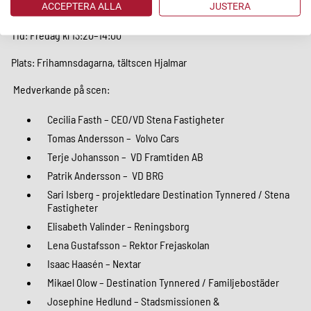
ACCEPTERA ALLA
JUSTERA
Ta del av programmet här.
Tid: Fredag kl 13:20–14:00
Plats: Frihamnsdagarna, tältscen Hjalmar
Medverkande på scen:
Cecilia Fasth – CEO/VD Stena Fastigheter
Tomas Andersson – Volvo Cars
Terje Johansson – VD Framtiden AB
Patrik Andersson – VD BRG
Sari Isberg - projektledare Destination Tynnered / Stena
Fastigheter
Elisabeth Valinder – Reningsborg
Lena Gustafsson – Rektor Frejaskolan
Isaac Haasén – Nextar
Mikael Olow – Destination Tynnered / Familjebostäder
Josephine Hedlund – Stadsmissionen &