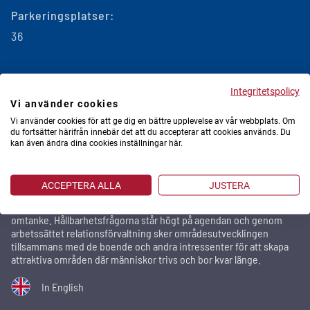
Parkeringsplatser:
36
Integritetspolicy
Vi använder cookies
Vi använder cookies för att ge dig en bättre upplevelse av vår webbplats. Om
du fortsätter härifrån innebär det att du accepterar att cookies används. Du
Stena Fastigheter
kan även ändra dina cookies inställningar här.
Stena Fastigheter är ett av Sveriges största privata
fastighetsbolag med 29 500 bostäder och 2 100 lokaler i
ACCEPTERA ALLA
JUSTERA
storstadsregionerna. Utomlands äger och förvaltar vi fastigheter
via Stena Real Estate. Vi utvecklar städer och förvaltar med
omtanke. Hållbarhetsfrågorna står högt på agendan och genom
arbetssättet relationsförvaltning sker områdesutvecklingen
tillsammans med de boende och andra intressenter för att skapa
attraktiva områden där människor trivs och bor kvar länge.
In English