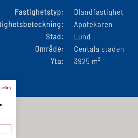
Fastighetstyp:
Blandfastighet
tighetsbeteckning:
Apotekaren
Stad:
Lund
Område:
Centala staden
Yta:
3925 m²
spolicy
en