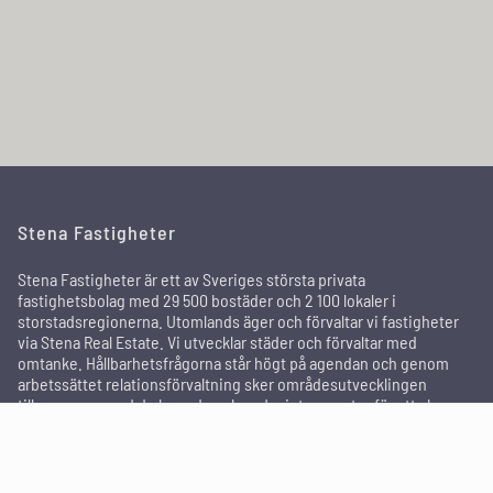
Stena Fastigheter
Stena Fastigheter är ett av Sveriges största privata
fastighetsbolag med 29 500 bostäder och 2 100 lokaler i
storstadsregionerna. Utomlands äger och förvaltar vi fastigheter
via Stena Real Estate. Vi utvecklar städer och förvaltar med
omtanke. Hållbarhetsfrågorna står högt på agendan och genom
arbetssättet relationsförvaltning sker områdesutvecklingen
tillsammans med de boende och andra intressenter för att skapa
attraktiva områden där människor trivs och bor kvar länge.
In English