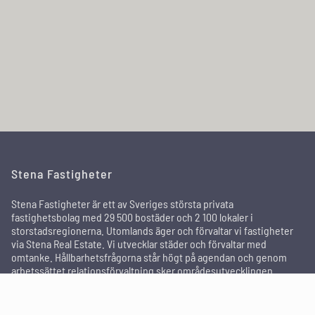
Stena Fastigheter
Stena Fastigheter är ett av Sveriges största privata
fastighetsbolag med 29 500 bostäder och 2 100 lokaler i
storstadsregionerna. Utomlands äger och förvaltar vi fastigheter
via Stena Real Estate. Vi utvecklar städer och förvaltar med
omtanke. Hållbarhetsfrågorna står högt på agendan och genom
arbetssättet relationsförvaltning sker områdesutvecklingen
tillsammans med de boende och andra intressenter för att skapa
attraktiva områden där människor trivs och bor kvar länge.