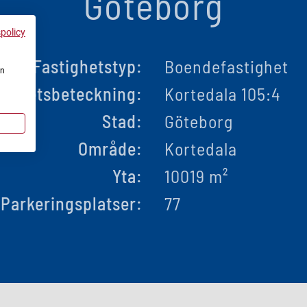
Göteborg
spolicy
Fastighetstyp:
Boendefastighet
en
tighetsbeteckning:
Kortedala 105:4
Stad:
Göteborg
Område:
Kortedala
Yta:
10019 m²
Parkeringsplatser:
77