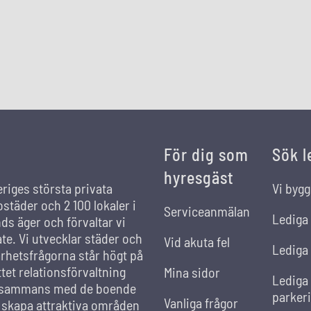
För dig som
Sök l
hyresgäst
eriges största privata
Vi bygg
städer och 2 100 lokaler i
Serviceanmälan
Lediga
s äger och förvaltar vi
ate. Vi utvecklar städer och
Vid akuta fel
Lediga 
rhetsfrågorna står högt på
et relationsförvaltning
Mina sidor
Lediga
llsammans med de boende
parker
Vanliga frågor
t skapa attraktiva områden