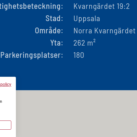
tighetsbeteckning:
Kvarngärdet 19:2
Stad:
Uppsala
Område:
Norra Kvarngärdet
Yta:
262 m²
Parkeringsplatser:
180
spolicy
en