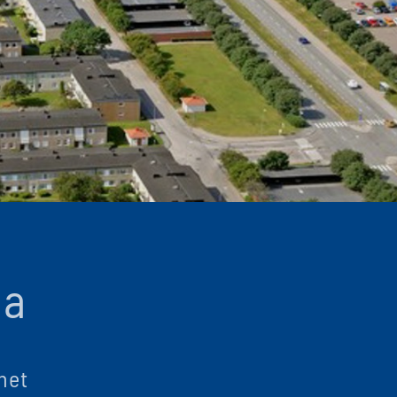
la
het