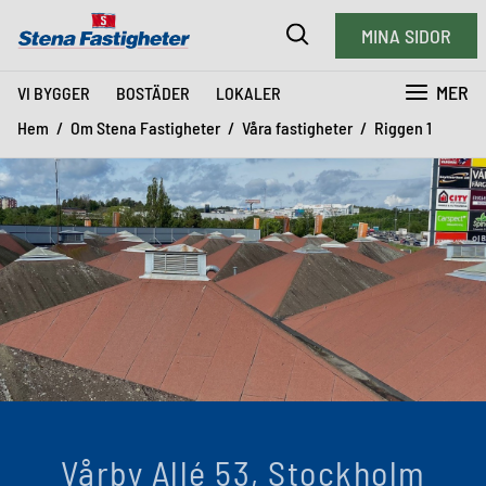
MINA SIDOR
MER
VI BYGGER
BOSTÄDER
LOKALER
Hem
Om Stena Fastigheter
Våra fastigheter
Riggen 1
Vårby Allé 53, Stockholm