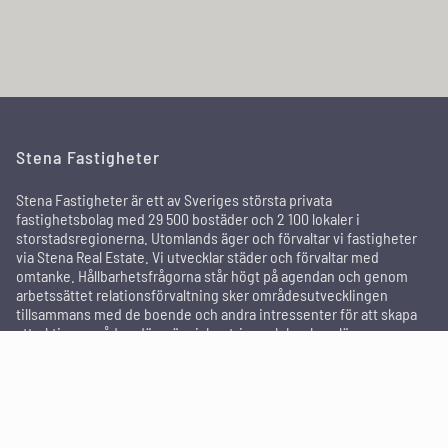
Stena Fastigheter
Stena Fastigheter är ett av Sveriges största privata
fastighetsbolag med 29 500 bostäder och 2 100 lokaler i
storstadsregionerna. Utomlands äger och förvaltar vi fastigheter
via Stena Real Estate. Vi utvecklar städer och förvaltar med
omtanke. Hållbarhetsfrågorna står högt på agendan och genom
arbetssättet relationsförvaltning sker områdesutvecklingen
tillsammans med de boende och andra intressenter för att skapa
attraktiva områden där människor trivs och bor kvar länge.
In English
För dig som hyresgäst