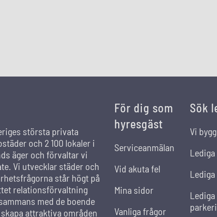
För dig som
Sök l
hyresgäst
eriges största privata
Vi bygg
städer och 2 100 lokaler i
Serviceanmälan
Lediga
s äger och förvaltar vi
ate. Vi utvecklar städer och
Vid akuta fel
Lediga 
rhetsfrågorna står högt på
et relationsförvaltning
Mina sidor
Lediga
llsammans med de boende
parker
Vanliga frågor
t skapa attraktiva områden