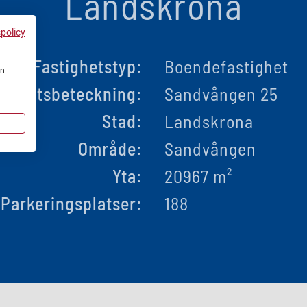
Landskrona
spolicy
Fastighetstyp:
Boendefastighet
en
tighetsbeteckning:
Sandvången 25
Stad:
Landskrona
Område:
Sandvången
Yta:
20967 m²
Parkeringsplatser:
188