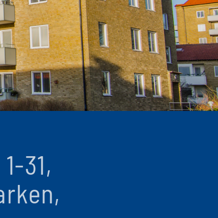
1-31,
arken,