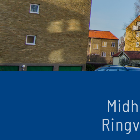
Midh
Ringv