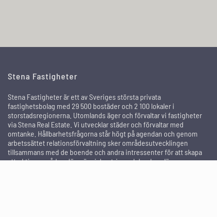
Stena Fastigheter
Stena Fastigheter är ett av Sveriges största privata
fastighetsbolag med 29 500 bostäder och 2 100 lokaler i
storstadsregionerna. Utomlands äger och förvaltar vi fastigheter
via Stena Real Estate. Vi utvecklar städer och förvaltar med
omtanke. Hållbarhetsfrågorna står högt på agendan och genom
arbetssättet relationsförvaltning sker områdesutvecklingen
tillsammans med de boende och andra intressenter för att skapa
attraktiva områden där människor trivs och bor kvar länge.
In English
För dig som hyresgäst