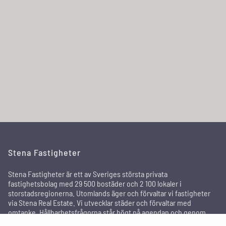
Stena Fastigheter
Stena Fastigheter är ett av Sveriges största privata
fastighetsbolag med 29 500 bostäder och 2 100 lokaler i
storstadsregionerna. Utomlands äger och förvaltar vi fastigheter
via Stena Real Estate. Vi utvecklar städer och förvaltar med
omtanke. Hållbarhetsfrågorna står högt på agendan och genom
arbetssättet relationsförvaltning sker områdesutvecklingen