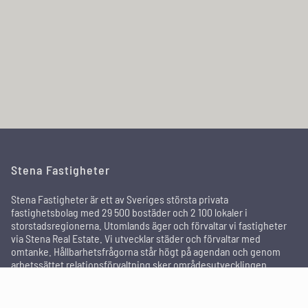
Stena Fastigheter
Stena Fastigheter är ett av Sveriges största privata
fastighetsbolag med 29 500 bostäder och 2 100 lokaler i
storstadsregionerna. Utomlands äger och förvaltar vi fastigheter
via Stena Real Estate. Vi utvecklar städer och förvaltar med
omtanke. Hållbarhetsfrågorna står högt på agendan och genom
arbetssättet relationsförvaltning sker områdesutvecklingen
tillsammans med de boende och andra intressenter för att skapa
attraktiva områden där människor trivs och bor kvar länge.