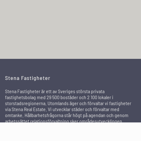
Stena Fastigheter
Stena Fastigheter är ett av Sveriges största privata
fastighetsbolag med 29 500 bostäder och 2 100 lokaler i
storstadsregionerna. Utomlands äger och förvaltar vi fastigheter
via Stena Real Estate. Vi utvecklar städer och förvaltar med
omtanke. Hållbarhetsfrågorna står högt på agendan och genom
arbetssättet relationsförvaltning sker områdesutvecklingen
tillsammans med de boende och andra intressenter för att skapa
attraktiva områden där människor trivs och bor kvar länge.