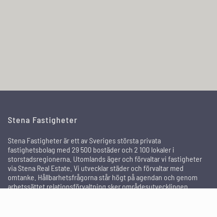
Stena Fastigheter
Stena Fastigheter är ett av Sveriges största privata
fastighetsbolag med 29 500 bostäder och 2 100 lokaler i
storstadsregionerna. Utomlands äger och förvaltar vi fastigheter
via Stena Real Estate. Vi utvecklar städer och förvaltar med
omtanke. Hållbarhetsfrågorna står högt på agendan och genom
arbetssättet relationsförvaltning sker områdesutvecklingen
tillsammans med de boende och andra intressenter för att skapa
attraktiva områden där människor trivs och bor kvar länge.