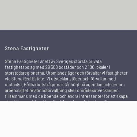
Stena Fastigheter
Stena Fastigheter är ett av Sveriges största privata
fastighetsbolag med 29 500 bostäder och 2 100 lokaler i
storstadsregionerna. Utomlands äger och förvaltar vi fastigheter
via Stena Real Estate. Vi utvecklar städer och förvaltar med
omtanke. Hållbarhetsfrågorna står högt på agendan och genom
arbetssättet relationsförvaltning sker områdesutvecklingen
tillsammans med de boende och andra intressenter för att skapa
attraktiva områden där människor trivs och bor kvar länge.
In English
För dig som hyresgäst