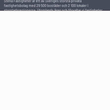
Stena Fastigheter är ett av Sveriges största privata
fastighetsbolag med 29 500 bostäder och 2 100 lokaler i
storstadsregionerna. Utomlands äger och förvaltar vi fastigheter
via Stena Real Estate. Vi utvecklar städer och förvaltar med
omtanke. Hållbarhetsfrågorna står högt på agendan och genom
arbetssättet relationsförvaltning sker områdesutvecklingen
tillsammans med de boende och andra intressenter för att skapa
attraktiva områden där människor trivs och bor kvar länge.
In English
För dig som hyresgäst
Serviceanmälan
Vid akuta fel
Mina sidor
Vanliga frågor
Sök ledigt