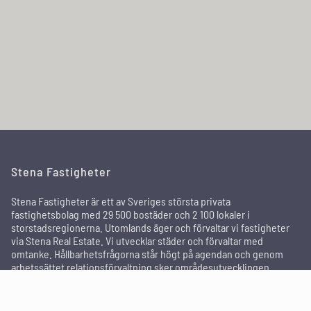
Stena Fastigheter
Stena Fastigheter är ett av Sveriges största privata
fastighetsbolag med 29 500 bostäder och 2 100 lokaler i
storstadsregionerna. Utomlands äger och förvaltar vi fastigheter
via Stena Real Estate. Vi utvecklar städer och förvaltar med
omtanke. Hållbarhetsfrågorna står högt på agendan och genom
arbetssättet relationsförvaltning sker områdesutvecklingen
tillsammans med de boende och andra intressenter för att skapa
attraktiva områden där människor trivs och bor kvar länge.