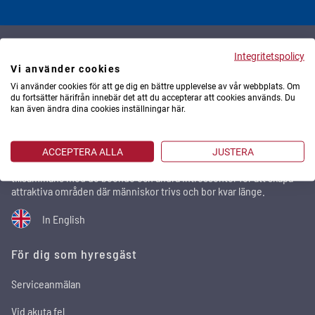
Integritetspolicy
Stena Fastigheter
Vi använder cookies
Vi använder cookies för att ge dig en bättre upplevelse av vår webbplats. Om
Stena Fastigheter är ett av Sveriges största privata
du fortsätter härifrån innebär det att du accepterar att cookies används. Du
kan även ändra dina cookies inställningar här.
fastighetsbolag med 29 500 bostäder och 2 100 lokaler i
storstadsregionerna. Utomlands äger och förvaltar vi fastigheter
via Stena Real Estate. Vi utvecklar städer och förvaltar med
omtanke. Hållbarhetsfrågorna står högt på agendan och genom
ACCEPTERA ALLA
JUSTERA
arbetssättet relationsförvaltning sker områdesutvecklingen
tillsammans med de boende och andra intressenter för att skapa
attraktiva områden där människor trivs och bor kvar länge.
In English
För dig som hyresgäst
Serviceanmälan
Vid akuta fel