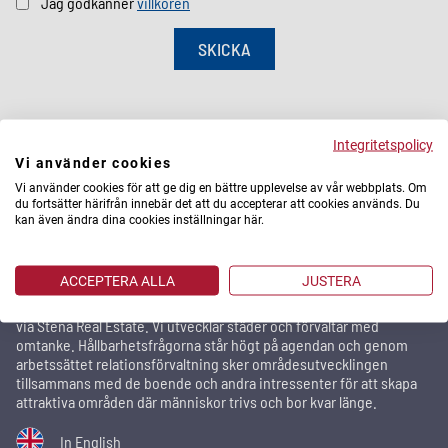
Jag godkänner
villkoren
SKICKA
Integritetspolicy
Vi använder cookies
Vi använder cookies för att ge dig en bättre upplevelse av vår webbplats. Om
du fortsätter härifrån innebär det att du accepterar att cookies används. Du
kan även ändra dina cookies inställningar här.
Stena Fastigheter
Stena Fastigheter är ett av Sveriges största privata
ACCEPTERA ALLA
JUSTERA
fastighetsbolag med 29 500 bostäder och 2 100 lokaler i
storstadsregionerna. Utomlands äger och förvaltar vi fastigheter
via Stena Real Estate. Vi utvecklar städer och förvaltar med
omtanke. Hållbarhetsfrågorna står högt på agendan och genom
arbetssättet relationsförvaltning sker områdesutvecklingen
tillsammans med de boende och andra intressenter för att skapa
attraktiva områden där människor trivs och bor kvar länge.
In English