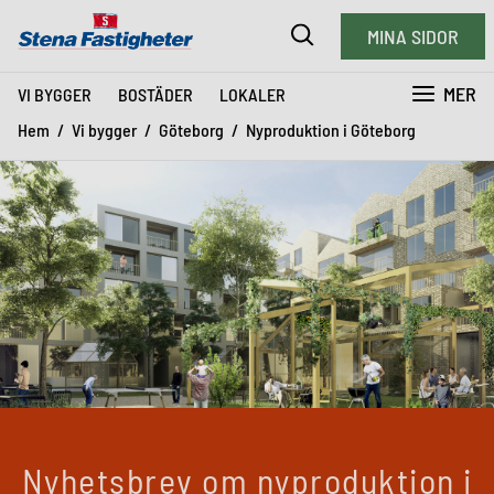
MINA SIDOR
MER
VI BYGGER
BOSTÄDER
LOKALER
Hem
Vi bygger
Göteborg
Nyproduktion i Göteborg
Nyhetsbrev om nyproduktion i