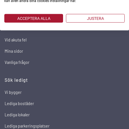
kan även ändra dina cookies inställningar här.
In English
För dig som hyresgäst
ACCEPTERA ALLA
JUSTERA
Serviceanmälan
Vid akuta fel
Mina sidor
Vanliga frågor
Sök ledigt
Vi bygger
Lediga bostäder
Lediga lokaler
Lediga parkeringsplatser