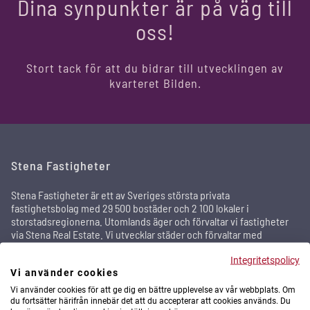
Dina synpunkter är på väg till
oss!
Stort tack för att du bidrar till utvecklingen av
kvarteret Bilden.
Stena Fastigheter
Stena Fastigheter är ett av Sveriges största privata
fastighetsbolag med 29 500 bostäder och 2 100 lokaler i
storstadsregionerna. Utomlands äger och förvaltar vi fastigheter
via Stena Real Estate. Vi utvecklar städer och förvaltar med
omtanke. Hållbarhetsfrågorna står högt på agendan och genom
arbetssättet relationsförvaltning sker områdesutvecklingen
Integritetspolicy
Vi använder cookies
tillsammans med de boende och andra intressenter för att skapa
attraktiva områden där människor trivs och bor kvar länge.
Vi använder cookies för att ge dig en bättre upplevelse av vår webbplats. Om
du fortsätter härifrån innebär det att du accepterar att cookies används. Du