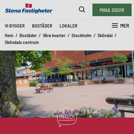
MINA SIDOR
MER
VI BYGGER
BOSTÄDER
LOKALER
Hem
Bostäder
Våra kvarter
Stockholm
Sköndal
Sköndals centrum