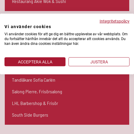
Restaurang Akie Wok & Sushi
Integritetspolicy
Vi använder cookies
Guldblomman Blomsterhandel
Vi använder cookies för att ge dig en bättre upplevelse av vår webbplats. Om
du fortsätter härifrån innebär det att du accepterar att cookies används. Du
kan även ändra dina cookies inställningar här.
Sköndals Spel och Tobak
Kronans Apotek
ACCEPTERA ALLA
JUSTERA
Rix Mix
Tandläkare Sofia Carlén
Salong Pierre, Frisörsalong
LHL Barbershop & Frisör
South Side Burgers