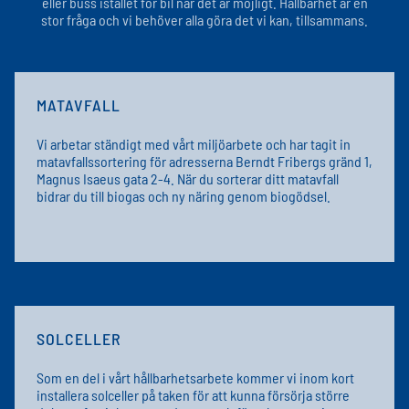
eller buss istället för bil när det är möjligt. Hållbarhet är en
stor fråga och vi behöver alla göra det vi kan, tillsammans.
MATAVFALL
Vi arbetar ständigt med vårt miljöarbete och har tagit in
matavfallssortering för adresserna Berndt Fribergs gränd 1,
Magnus Isaeus gata 2-4. När du sorterar ditt matavfall
bidrar du till biogas och ny näring genom biogödsel.
SOLCELLER
Som en del i vårt hållbarhetsarbete kommer vi inom kort
installera solceller på taken för att kunna försörja större