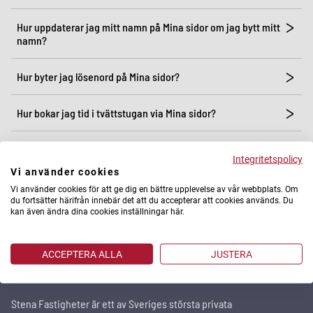
Hur uppdaterar jag mitt namn på Mina sidor om jag bytt mitt
namn?
Hur byter jag lösenord på Mina sidor?
Hur bokar jag tid i tvättstugan via Mina sidor?
Mina sidor - hjälp när det behövs och smarta funktioner
Integritetspolicy
Vi använder cookies
Svårt att logga in på Mina sidor?
Vi använder cookies för att ge dig en bättre upplevelse av vår webbplats. Om
du fortsätter härifrån innebär det att du accepterar att cookies används. Du
kan även ändra dina cookies inställningar här.
ACCEPTERA ALLA
JUSTERA
Stena Fastigheter
Stena Fastigheter är ett av Sveriges största privata