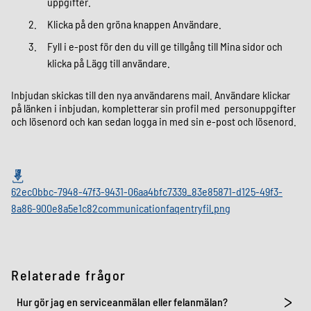
uppgifter.
Klicka på den gröna knappen Användare.
Fyll i e-post för den du vill ge tillgång till Mina sidor och
klicka på Lägg till användare.
Inbjudan skickas till den nya användarens mail. Användare klickar
på länken i inbjudan, kompletterar sin profil med personuppgifter
och lösenord och kan sedan logga in med sin e-post och lösenord.
62ec0bbc-7948-47f3-9431-06aa4bfc7339_83e85871-d125-49f3-
8a86-900e8a5e1c82communicationfaqentryfil.png
Relaterade frågor
Hur gör jag en serviceanmälan eller felanmälan?