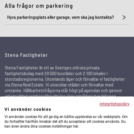
Alla frågor om parkering
Hyra parkeringsplats eller garage, vem ska jag kontakta?
Stena Fastigheter
Stena Fastigheter är ett av Sveriges största privata
fastighetsbolag med 29 500 bostäder och 2 100 lokaler i
storstadsregionerna. Utomlands äger och förvaltar vi fastigheter
via Stena Real Estate. Vi utvecklar städer och förvaltar med
omtanke. Hållbarhetsfrågorna står högt på agendan och genom
arbetssättet relationsförvaltning sker områdesutvecklingen
tillsammans med de boende och andra intressenter för att skapa
Integritetspolicy
attraktiva områden där människor trivs och bor kvar länge.
Vi använder cookies
Vi använder cookies för att ge dig en bättre upplevelse av vår webbplats. Om
In English
du fortsätter härifrån innebär det att du accepterar att cookies används. Du
kan även ändra dina cookies inställningar här.