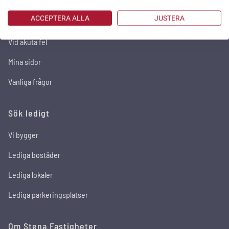
För dig som hyresgäst
ACCEPTERA ALLA
JUSTERA
Serviceanmälan
Vid akuta fel
Mina sidor
Vanliga frågor
Sök ledigt
Vi bygger
Lediga bostäder
Lediga lokaler
Lediga parkeringsplatser
Om Stena Fastigheter