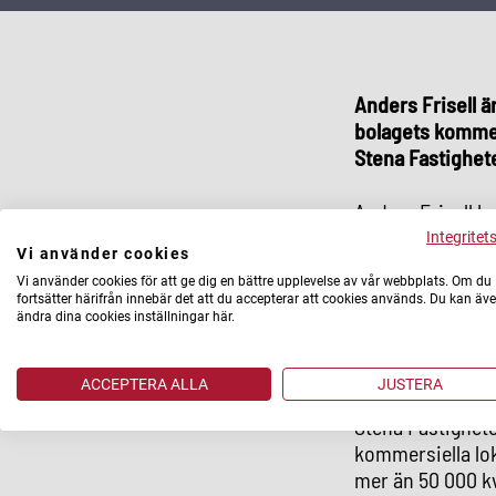
Anders Frisell 
bolagets kommers
Stena Fastighet
Anders Frisell h
bestånd och de 
Integritet
Vi använder cookies
Kullagerfabriker
Vi använder cookies för att ge dig en bättre upplevelse av vår webbplats. Om du
fortsätter härifrån innebär det att du accepterar att cookies används. Du kan äv
- Vi är mycket g
ändra dina cookies inställningar här.
bestånd växer o
bolagets fortsat
ACCEPTERA ALLA
JUSTERA
Stena Fastighet
kommersiella lo
mer än 50 000 kv