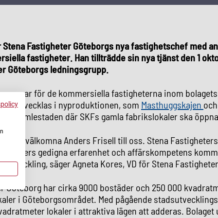
är Stena Fastigheter Göteborgs nya fastighetschef med an
iella fastigheter. Han tillträdde sin nya tjänst den 1 okt
er Göteborgs ledningsgrupp.
ar ansvar för de kommersiella fastigheterna inom bolagets 
som utvecklas i nyproduktionen, som
Masthuggskajen
och
spolicy
na
i Gamlestaden där SKFs gamla fabrikslokaler ska öppna
en
lada att välkomna Anders Frisell till oss. Stena Fastighete
ch Anders gedigna erfarenhet och affärskompetens kommer 
ta utveckling, säger Agneta Kores, VD för Stena Fastighete
er Göteborg har cirka 9000 bostäder och 250 000 kvadrat
kaler i Göteborgsområdet. Med pågående stadsutveckling
adratmeter lokaler i attraktiva lägen att adderas. Bolaget 