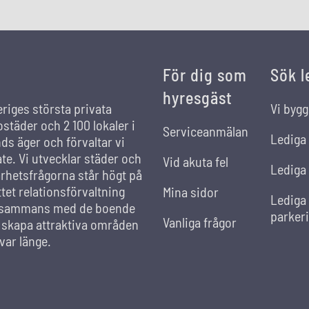
För dig som
Sök l
hyresgäst
eriges största privata
Vi bygg
städer och 2 100 lokaler i
Serviceanmälan
Lediga
s äger och förvaltar vi
ate. Vi utvecklar städer och
Vid akuta fel
Lediga 
rhetsfrågorna står högt på
et relationsförvaltning
Mina sidor
Lediga
llsammans med de boende
parker
Vanliga frågor
t skapa attraktiva områden
var länge.