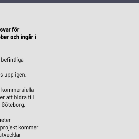
svar för
ober och ingår i
befintliga
s upp igen.
rs kommersiella
att bidra till
r Göteborg.
meter
sprojekt kommer
utvecklar