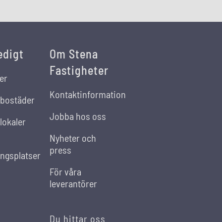
edigt
Om Stena
Fastigheter
er
Kontaktinformation
 bostäder
Jobba hos oss
lokaler
Nyheter och
press
ingsplatser
För våra
leverantörer
Du hittar oss