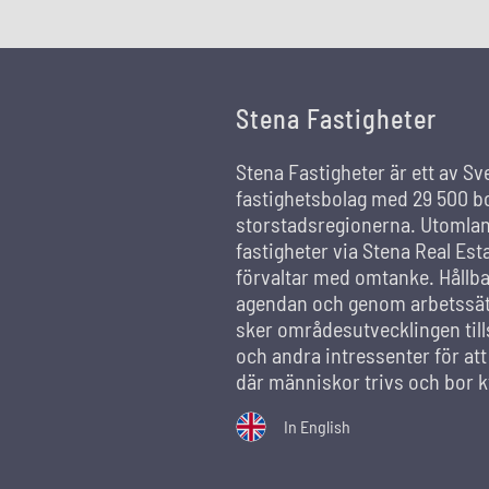
Stena Fastigheter
Stena Fastigheter är ett av Sv
fastighetsbolag med 29 500 bo
storstadsregionerna. Utomland
fastigheter via Stena Real Est
förvaltar med omtanke. Hållba
agendan och genom arbetssätt
sker områdesutvecklingen ti
och andra intressenter för at
där människor trivs och bor k
In English