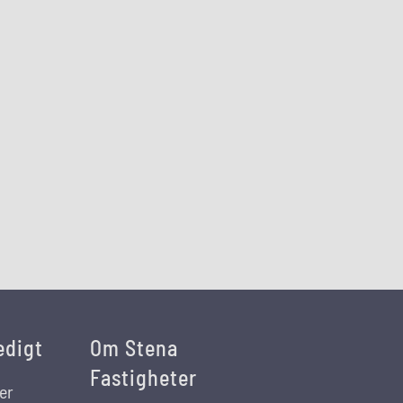
edigt
Om Stena
Fastigheter
er