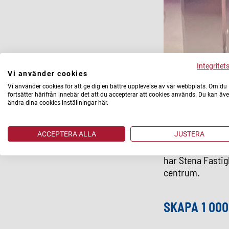
Integritet
Vi använder cookies
Om Bellevue
Vi använder cookies för att ge dig en bättre upplevelse av vår webbplats. Om du
fortsätter härifrån innebär det att du accepterar att cookies används. Du kan äv
ändra dina cookies inställningar här.
På västra Bellev
etapp 4, är plac
har utsikt över 
ACCEPTERA ALLA
JUSTERA
med 43 välplaner
har Stena Fastig
centrum.
SKAPA 1 00