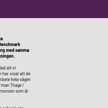
ta
v Benchmark
ning med samma
kningen.
ad att vi
 har visat att de
marbete hela vägen
irman Thage i
Simonsen som är
a och privata