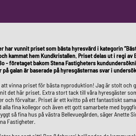
r har vunnit priset som bästa hyresvärd i kategorin ”Bäs
och kammat hem Kundkristallen. Priset delas ut i regi a
vBo - företaget bakom Stena Fastigheters kundundersök
er på galan är baserade på hyresgästernas svar i undersö
 att vinna priset för bästa nyproduktion! Jag är stolt och gl
t det här priset. Extra stort tack till våra hyresgäster som
ger och förvaltar. Priset är ett kvitto på ett fantastiskt sa
alla fina kollegor och även ett gott samarbete med byggf
yggt så fina hus på västra Bellevuegården, säger Anette 
ena Fastigheter.
ster har sagt sitt! Den 8 februari belönades de kommunal