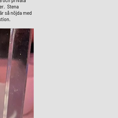
er. Stena
 är så nöjda med
ktion.