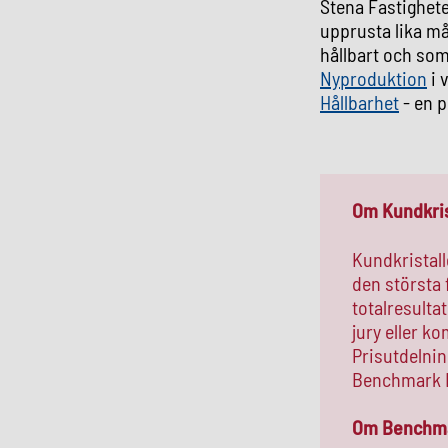
Stena Fastighete
upprusta lika må
hållbart och som
Nyproduktion
i 
Hållbarhet
- en p
Om Kundkris
Kundkristall
den största 
totalresulta
jury eller k
Prisutdelni
Benchmark Ev
Om Benchma