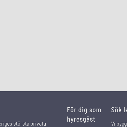
För dig som
Sök l
hyresgäst
eriges största privata
Vi bygg