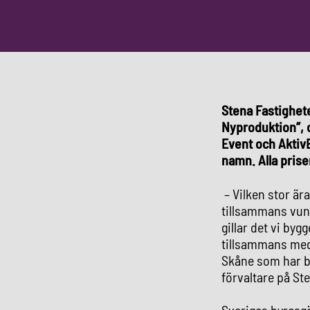
Stena Fastighete
Nyproduktion”, 
Event och Akti
namn. Alla pris
– Vilken stor ära
tillsammans vunni
gillar det vi byg
tillsammans med 
Skåne som har b
förvaltare på St
Sveriges hyresgä