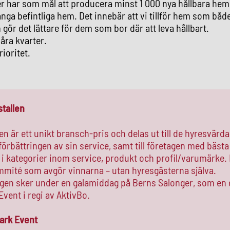
r har som mål att producera minst 1 000 nya hållbara hem 
nga befintliga hem. Det innebär att vi tillför hem som bå
 gör det lättare för dem som bor där att leva hållbart.
våra kvarter.
rioritet.
tallen
en är ett unikt bransch-pris och delas ut till de hyresvärd
förbättringen av sin service, samt till företagen med bästa
t i kategorier inom service, produkt och profil/varumärke. 
ommité som avgör vinnarna – utan hyresgästerna själva.
ngen sker under en galamiddag på Berns Salonger, som en 
ent i regi av AktivBo.
rk Event