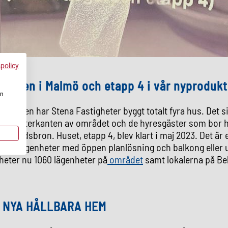
spolicy
gården i Malmö och etapp 4 i vår nyprodukt
en
uegården har Stena Fastigheter byggt totalt fyra hus. Det s
erat i ytterkanten av området och de hyresgäster som bor 
Öresundsbron. Huset, etapp 4, blev klart i maj 2023. Det är
ade lägenheter med öppen planlösning och balkong eller u
heter nu 1060 lägenheter på
området
samt lokalerna på Be
0 NYA HÅLLBARA HEM