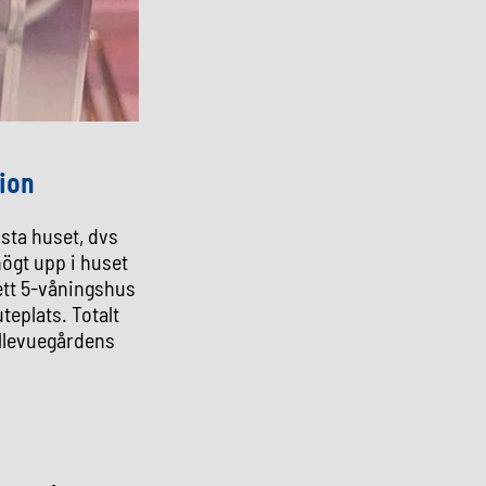
ion
ista huset, dvs
högt upp i huset
 ett 5-våningshus
teplats.
Totalt
llevuegårdens