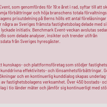
ent, som genomfördes för 19:e året i rad, syftar till att s
rämja förbättringar och höja branschens totala förvaltnings
agens prisutdelning på Berns hölls ett antal föreläsningar
 några av Sveriges främsta fastighetsbolag delade med si
h lyckade initiativ. Benchmark Event-veckan avslutas sed
vBo som delade analyser, insikter och trender utifrån
sdata från Sveriges hyresgäster.
tt kunskaps- och plattformsföretag som stödjer fastighets
 kunddrivna effektivitets- och lönsamhetsförbättringar.
kningar och en kontinuerlig kunddialog skapas underlag 
g av fastighetsbolagens verksamhet. Över 450 bostads- oc
lag i tio länder mäter och jämför sig kontinuerligt med st