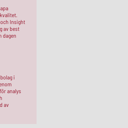
kapa
kvalitet.
 och Insight
g av best
an dagen
bolag i
 Genom
för analys
h
öd av