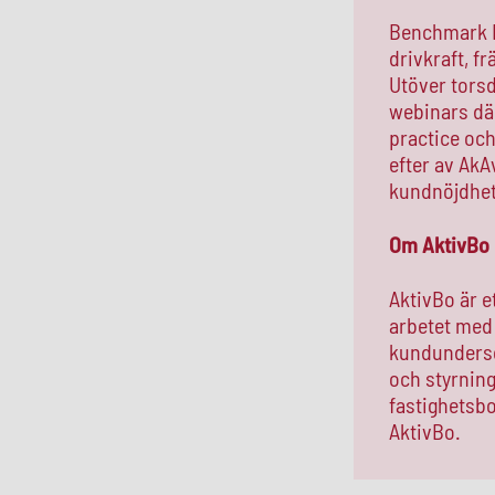
Benchmark Ev
drivkraft, f
Utöver torsd
webinars där
practice oc
efter av AkA
kundnöjdhet
Om AktivBo
AktivBo är e
arbetet med
kundundersö
och styrnin
fastighetsbo
AktivBo.