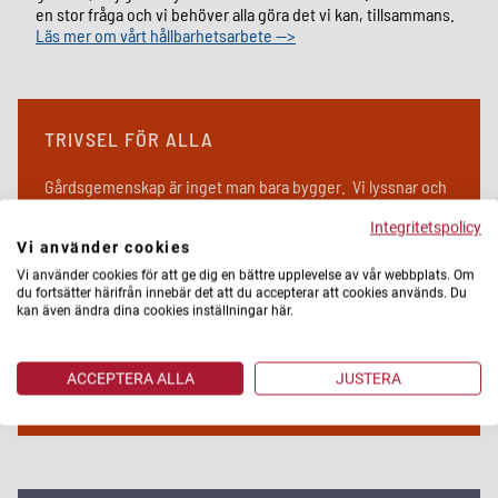
en stor fråga och vi behöver alla göra det vi kan, tillsammans.
Läs mer om vårt hållbarhetsarbete -->
TRIVSEL FÖR ALLA
Gårdsgemenskap är inget man bara bygger. Vi lyssnar och
pratar mycket med boende för att tillsammans få till ett liv
mellan husen som känns lika mycket hemma som de fina
Integritetspolicy
Vi använder cookies
lägenheterna vi bygger. Vi bygger Ekebäckshöjd i
anslutning till Pennygången, som Stena Fastigheter
Vi använder cookies för att ge dig en bättre upplevelse av vår webbplats. Om
förvaltat sedan 2005. Genom dialogen har vi skapat en
du fortsätter härifrån innebär det att du accepterar att cookies används. Du
grund för hur området kan utvecklas. Exempelvis är det
kan även ändra dina cookies inställningar här.
därför vi byggt ett efterfrågat äldreboende med både
mataffär och gym i gatuplan.
ACCEPTERA ALLA
JUSTERA