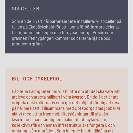
SOLCELLER
Som en del i vårt hållbarhetsarbete installerar vi solceller på
taken på Ekebäckshöjd för att kunna försörja stora delar av
fastigheten med egen och förnybar energi. Precis som
grannen Pennygången kommer solcellerna hjälpa oss
producera grön el.
BIL- OCH CYKELPOOL
På Stena Fastigheter har vi ett löfte om att det ska vara lätt
att leva och arbeta hållbart i våra kvarter. En del i det är att
erbjuda enkla alternativ som gör det möjligt för dig att resa
på hållbara sätt. Tillsammans med Göteborgs stad jobbar vi
aktivt med att ta fram mobilitetslösningar till alla våra
kvarter och har ständigt en dialog för att cykelvägar,
kollektivtrafik och annan infrastruktur ska fungera i, och
omkring, våra områden. Som boende har du tillgång att