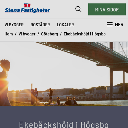
MINA SIDOR
MER
VI BYGGER
BOSTÄDER
LOKALER
Hem
Vi bygger
Göteborg
Ekebäckshöjd i Högsbo
Ekebäckshöjd i Högsbo