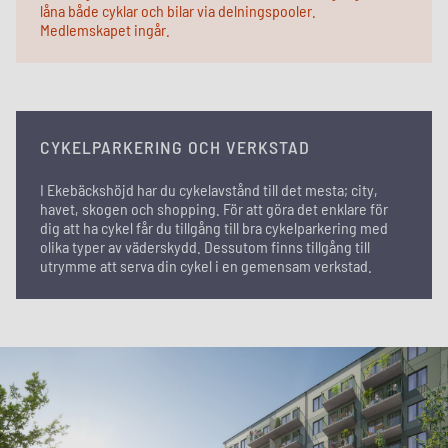
låna både cyklar och bilar via delningspooler.
Medlemskapet ingår.
CYKELPARKERING OCH VERKSTAD
I Ekebäckshöjd har du cykelavstånd till det mesta; city,
havet, skogen och shopping. För att göra det enklare för
dig att ha cykel får du tillgång till bra cykelparkering med
olika typer av väderskydd. Dessutom finns tillgång till
utrymme att serva din cykel i en gemensam verkstad.