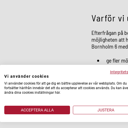
Varför vi
Efterfrågan på 
möjligheten att 
Bornholm 6 med f
ge fler mö
och rekre
Integritet
skapa bätt
Vi använder cookies
Vi använder cookies för att ge dig en bättre upplevelse av vår webbplats. Om du
stärka gå
fortsätter härifrån innebär det att du accepterar att cookies används. Du kan äv
mötespla
ändra dina cookies inställningar här.
Utvecklingen av 
ACCEPTERA ALLA
JUSTERA
gemensamma ytor