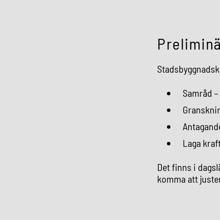
Preliminä
Stadsbyggnadsko
Samråd –
Gransknin
Antagande
Laga kraf
Det finns i dagsl
komma att juste