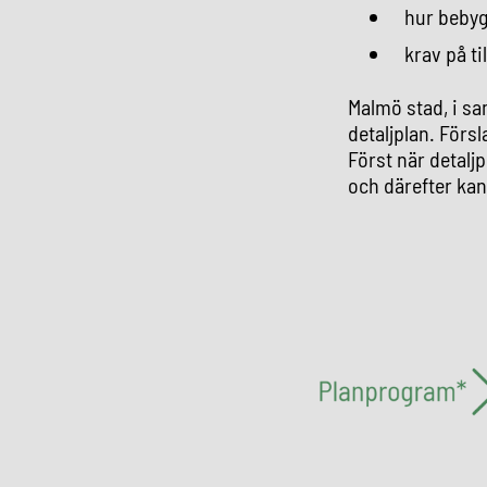
hur bebyg
krav på t
Malmö stad, i sa
detaljplan. Förs
Först när detalj
och därefter kan 