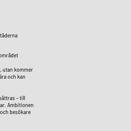
städerna
 området
mt, utan kommer
nära och kan
ttras – till
rar. Ambitionen
e och besökare