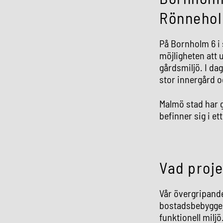
Rönneho
På Bornholm 6 i
möjligheten att 
gårdsmiljö. I da
stor innergård o
Malmö stad har g
befinner sig i et
Vad proj
Vår övergripande
bostadsbebyggels
funktionell miljö