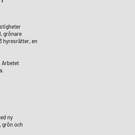
stigheter
d, grönare
 hyresrätter, en
. Arbetet
a.
med ny
, grön och