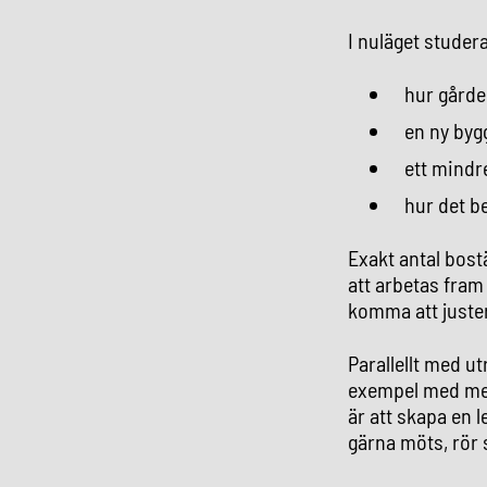
I nuläget studera
hur gårde
en ny by
ett mindr
hur det b
Exakt antal bos
att arbetas fram
komma att juste
Parallellt med ut
exempel med mer 
är att skapa en 
gärna möts, rör 