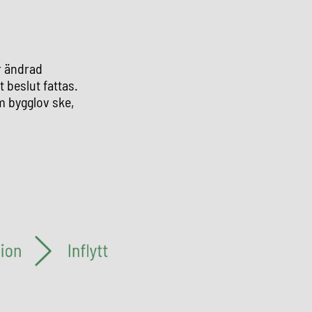
er ändrad
 beslut fattas.
m bygglov ske,