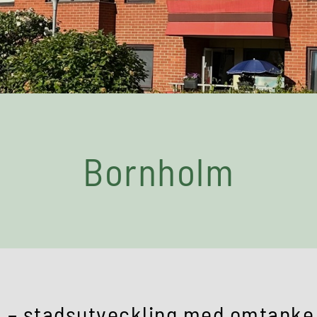
Bornholm
 – stadsutveckling med omtanke 