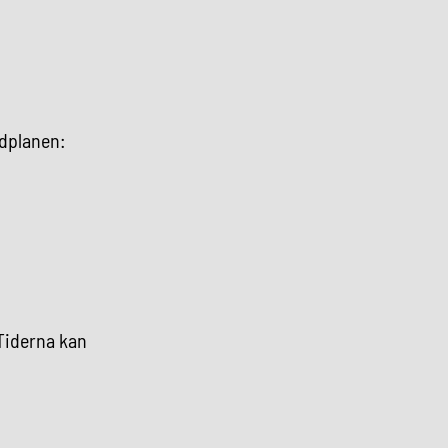
idplanen:
 Tiderna kan