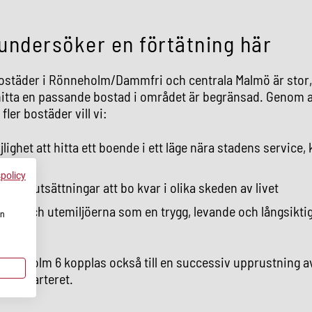
 undersöker en förtätning här
bostäder i Rönneholm/Dammfri och centrala Malmö är stor
hitta en passande bostad i området är begränsad. Genom a
ler bostäder vill vi:
jlighet att hitta ett boende i ett läge nära stadens service, 
ation
spolicy
re förutsättningar att bo kvar i olika skeden av livet
rden och utemiljöerna som en trygg, levande och långsiktig
en
ts
Bornholm 6 kopplas också till en successiv upprustning a
 i kvarteret.