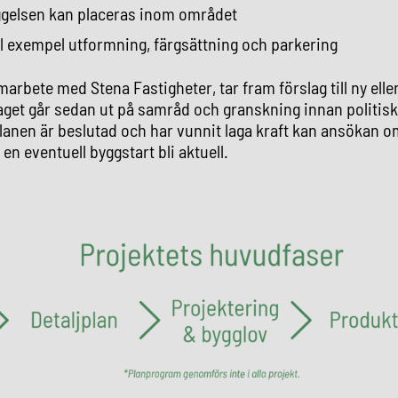
gelsen kan placeras inom området
ill exempel utformning, färgsättning och parkering
marbete med Stena Fastigheter, tar fram förslag till ny ell
laget går sedan ut på samråd och granskning innan politiskt
planen är beslutad och har vunnit laga kraft kan ansökan o
en eventuell byggstart bli aktuell.