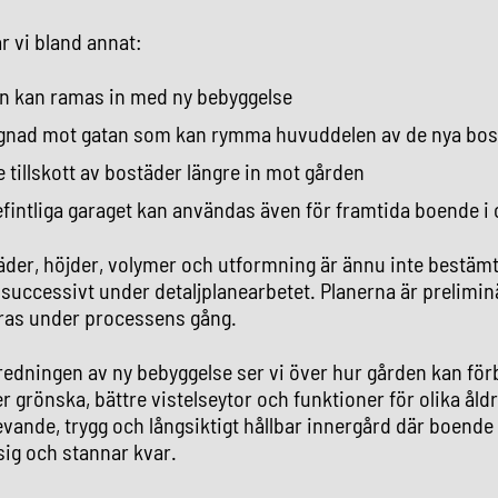
r vi bland annat:
n kan ramas in med ny bebyggelse
ggnad mot gatan som kan rymma huvuddelen av de nya bo
e tillskott av bostäder längre in mot gården
efintliga garaget kan användas även för framtida boende i
täder, höjder, volymer och utformning är ännu inte bestä
 successivt under detaljplanearbetet. Planerna är prelimi
ras under processens gång.
redningen av ny bebyggelse ser vi över hur gården kan förbä
grönska, bättre vistelseytor och funktioner för olika åld
levande, trygg och långsiktigt hållbar innergård där boend
sig och stannar kvar.