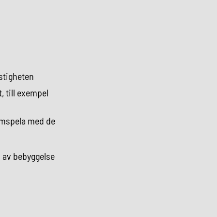
astigheten
, till exempel
samspela med de
p av bebyggelse