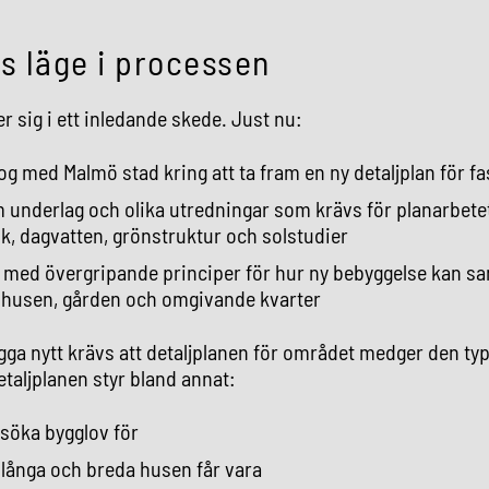
s läge i processen
r sig i ett inledande skede. Just nu:
log med Malmö stad kring att ta fram en ny detaljplan för f
am underlag och olika utredningar som krävs för planarbetet
ik, dagvatten, grönstruktur och solstudier
i med övergripande principer för hur ny bebyggelse kan 
a husen, gården och omgivande kvarter
gga nytt krävs att detaljplanen för området medger den ty
taljplanen styr bland annat:
 söka bygglov för
 långa och breda husen får vara