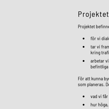
Projektet
Projektet befinne
för vi dia
tar vi fr
kring traf
arbetar v
befintlig
För att kunna by
som planeras. De
vad vi får
hur höga,