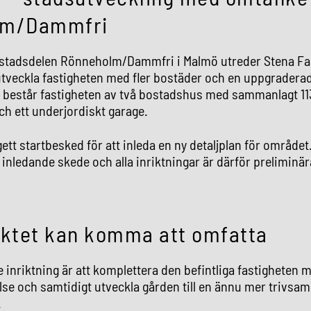
lm/Dammfri
 stadsdelen Rönneholm/Dammfri i Malmö utreder Stena Fa
utveckla fastigheten med fler bostäder och en uppgradera
g består fastigheten av två bostadshus med sammanlagt 113
ch ett underjordiskt garage.
ett startbesked för att inleda en ny detaljplan för området
t inledande skede och alla inriktningar är därför preliminär
ektet kan komma att omfatta
 inriktning är att komplettera den befintliga fastigheten 
e och samtidigt utveckla gården till en ännu mer trivsam
.