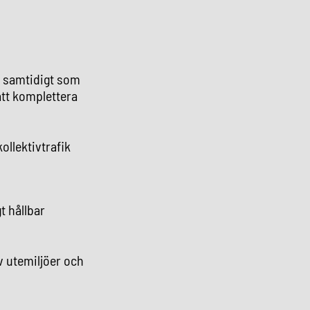
, samtidigt som
tt komplettera
kollektivtrafik
t hållbar
v utemiljöer och