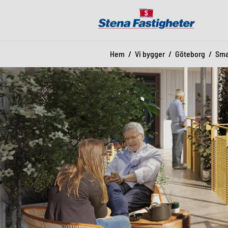
Hem
Vi bygger
Göteborg
Sma