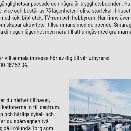
illgänglighetsanpassade och några är trygghetsboenden.
Hu
rvice och består av 73 lägenheter i olika storlekar. I huset
l
med kök, bibliotek, TV-rum och hobbyrum. Här finns även
om skapar aktiviteter tillsammans med de boende. Smarag
 ha din egen lägenhet men nära till att umgås med grannarn
er vill anmäla intresse hör av dig till vår uthyrare:
10-167 52 04.
r du närhet till havet,
ationerna in till centrum.
 och härliga cykel- och
Tar du spårvagnen två
dig på Frölunda Torg som