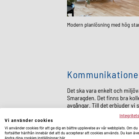
Modern planlösning med hög sta
Kommunikatione
Det ska vara enkelt och miljövän
Smaragden. Det finns bra koll
avgångar. Till det erbjuder vi
tillståndsparkering. Med cykeln 
Integritet
bad till city till Frölunda Torg.
Vi använder cookies
Vi använder cookies för att ge dig en bättre upplevelse av vår webbplats. Om du
fortsätter härifrån innebär det att du accepterar att cookies används. Du kan äv
ändra dina cookies inställningar här.