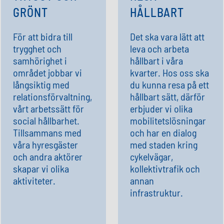
GRÖNT
HÅLLBART
För att bidra till
Det ska
vara lätt att
trygghet och
leva och arbeta
samhörighet i
hållbart i våra
området jobbar vi
kvarter.
Hos oss ska
långsiktig
med
du kunna resa på ett
relationsförvaltning,
hållbart sätt, därför
vårt
arbetssätt för
erbjuder vi olika
social hållbarhet
.
mo
bilitetslösningar
Tillsammans med
och har en dialog
våra hyresgäster
med staden kring
och andra aktörer
cykelvägar,
skapar vi olika
kollektivtrafik och
aktiviteter.
annan
infrastruktur
.