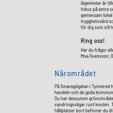
lägenheter är t
fokus på extra se
gemensam loka
trygghetsvärd s
för dig som vill
Ring oss!
Har du frågor ell
Moa Svensson, 0
Närområdet
På Smaragdgatan i Tynnered ha
handeln och de goda kommunik
Du har dessutom grönområden
vandringsvägar runt knuten. 
hållplatser bort befinner du 