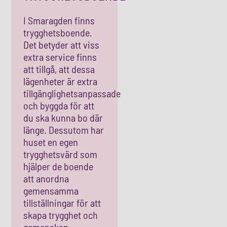
I Smaragden finns
t
rygghetsboende.
Det betyder att viss
extra service finns
att tillgå, att
dessa
lägenheter är extra
tillgänglighetsanpassade
och byggda för att
du ska kunna bo där
länge. Dessutom har
huse
t en egen
t
rygghetsvärd som
hjälper de boende
att anordna
gemensamma
tillställningar för att
skapa trygghet och