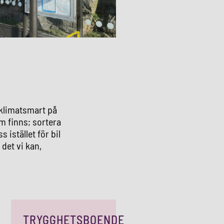
h klimatsmart på
som finns; sortera
s istället för bil
 det vi kan,
TRYGGHETSBOENDE