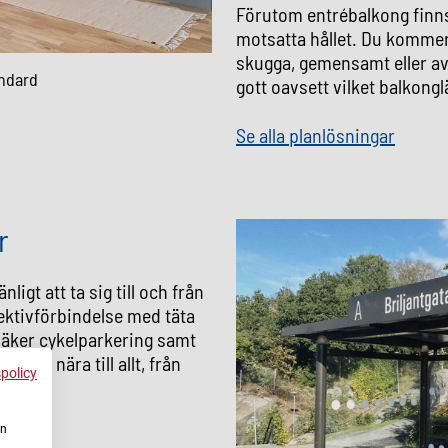
Förutom entrébalkong finns
motsatta hållet. Du kommer 
skugga, gemensamt eller av
ndard
gott oavsett vilket balkongl
Se alla planlösningar
r
ligt att ta sig till och från
ektivförbindelse med täta
 säker cykelparkering samt
är du nära till allt, från
spolicy
en