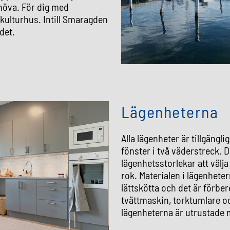
ehöva. För dig med
 kulturhus.
Intill Smaragden
det.
Lägenheterna
Alla lägenheter är tillgäng
fönster i två väderstreck. De
lägenhetsstorlekar att välja m
rok. Materialen i lägenheter
lättskötta och det är förbere
tvättmaskin, torktumlare o
lägenheterna är utrustade