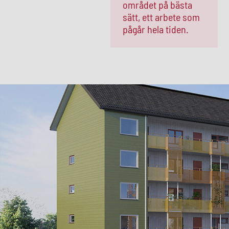
området på bästa
sätt, ett arbete som
pågår hela tiden.