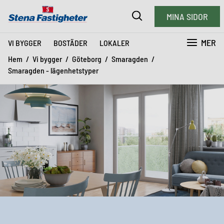
MINA SIDOR
MER
VI BYGGER
BOSTÄDER
LOKALER
Hem
Vi bygger
Göteborg
Smaragden
Smaragden - lägenhetstyper