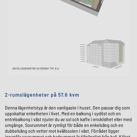
2-rumslägenheter på 57,6 kvm
Denna lägenhetstyp är den vanligaste i huset. Den passar dig som
uppskattar enkelheten i livet. Med en balkong i sydöst och en
entrébalkong i väst njuter du av sol och kaffe i enskildhet eller med
umgänge. Sovrummet är rymligt för både en enkelsäng och en
dubbelsäng och vetter mot kvällssolen i väst.
Förrådet ligger
innanför sovrummet och badrummet är tillgängligt från hall. Köket