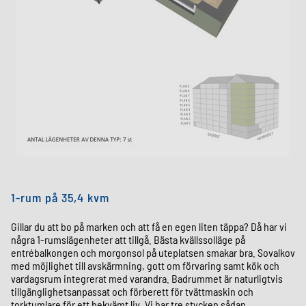
1-rum
på 35,4 kvm
Gillar du att bo på marken och att få en egen liten täppa? Då har vi
några 1-rumslägenheter att tillgå. Bästa kvällssolläge på
en
trébalkongen och morgonsol på uteplatsen smakar bra. Sovalkov
med möjlighet till avskärmning, gott om förvaring samt kök och
vardagsrum integrerat med varandra. Badrummet är naturligtvis
tillgänglighetsanpassat och förberett för tvättmaskin och
torktumlare för ett bekvämt liv.
Vi har tre stycken
sådan