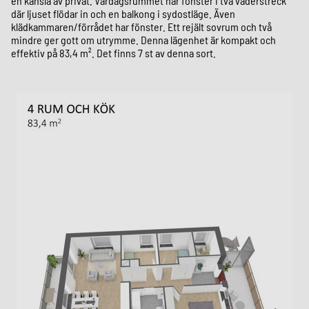
en känsla av privat. Vardagsrummet har fönster i två väderstreck
där ljuset flödar in och en balkong i sydostläge. Även
klädkammaren/förrådet har fönster. Ett rejält sovrum och två
mindre ger gott om utrymme. Denna lägenhet är kompakt och
effektiv på 83,4 m². Det finns 7
st
av denna sort.