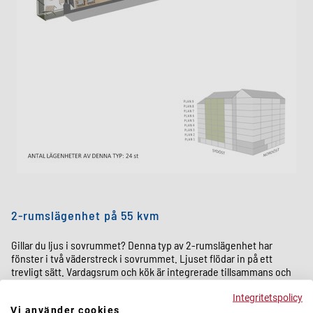
2-rumslägenhet på 55 kvm
Gillar du ljus i sovrummet? Denna typ av 2-rumslägenhet har
fönster i två väderstreck i sovrummet. Ljuset flödar in på ett
tr
evligt sätt. Vardagsrum och kök
är integrerade tillsammans och
köksbordet får en lämplig placering mot balkongväggen. Ta med
dig maten ut på balkongen eller plocka in dina tomater till köket?
Integritetspolicy
Vi använder cookies