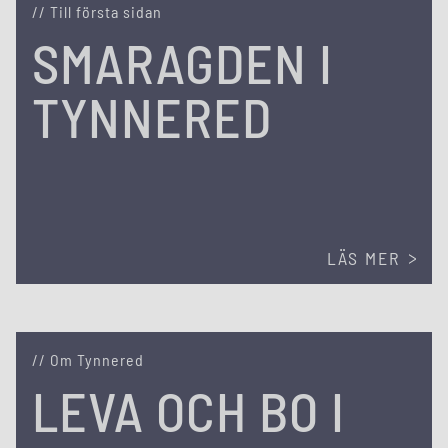
// Till första sidan
SMARAGDEN I
TYNNERED
LÄS MER
// Om Tynnered
LEVA OCH BO I