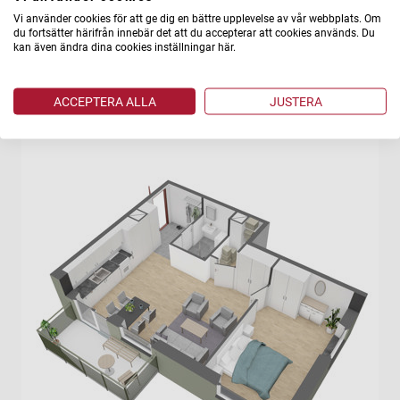
Denna lägenhetstyp har entré från trapphuset och det finns 7
Vi använder cookies för att ge dig en bättre upplevelse av vår webbplats. Om
stycken av denna typ.
du fortsätter härifrån innebär det att du accepterar att cookies används. Du
kan även ändra dina cookies inställningar här.
ACCEPTERA ALLA
JUSTERA